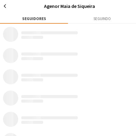
Agenor Maia de Siqueira
SEGUIDORES
SEGUINDO
4
21
85
Publicações
Rox
Seguidores
Seguir
Agenor Maia de Siqueira
Resende - RJ
Nascido e criado em Resende, sou um grande admirador das belezas
naturais da minha região. Sou um apaixonado por Penedo, Serrinha,
Visconde de Mauá e Parque Nacional do Itatiaia.
AVENTURAS
MATÉRIAS
4
0
Todos