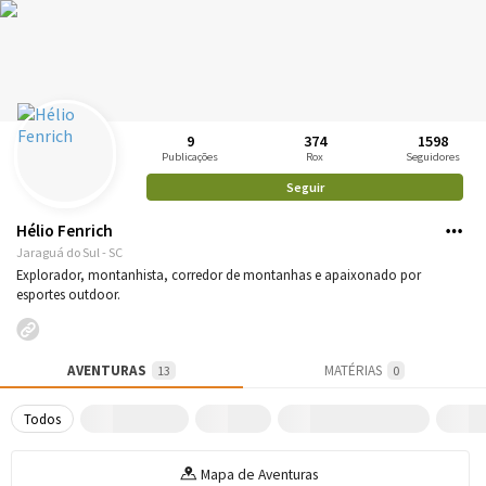
9
374
1598
Publicações
Rox
Seguidores
Seguir
Hélio Fenrich
Jaraguá do Sul - SC
Explorador, montanhista, corredor de montanhas e apaixonado por
esportes outdoor.
AVENTURAS
MATÉRIAS
13
0
Todos
Mapa de Aventuras