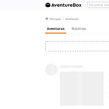
Principal
Aventuras
Aventuras
Matérias