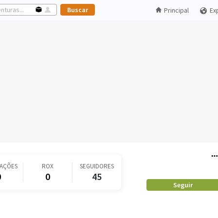
Principal
Ex
CAÇÕES
ROX
SEGUIDORES
0
0
45
Seguir