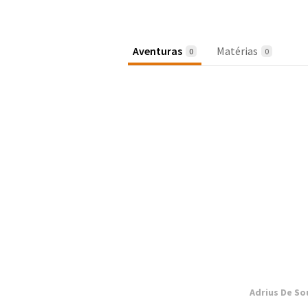
Aventuras
Matérias
0
0
Adrius De So