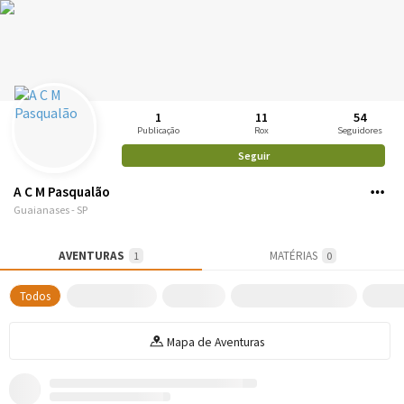
1
11
54
Publicação
Rox
Seguidores
Seguir
A C M Pasqualão
Guaianases - SP
AVENTURAS
MATÉRIAS
1
0
Todos
Mapa de Aventuras