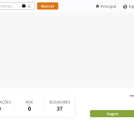
Principal
Ex
CAÇÕES
ROX
SEGUIDORES
0
0
37
Seguir