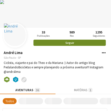
33
989
1295
Publicações
Rox
Seguidores
Seguir
André Lima
São Paulo - SP
Ciclista, viajante e pai do Theo e da Mariana :) Autor do antigo blog
PedalandoBicicletas e sempre planejando a próxima aventura!!! Instagram
@andr.slima
AVENTURAS
MATÉRIAS
36
1
Todos