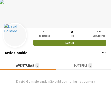
0
0
12
Publicações
Rox
Seguidores
Seguir
David Gomide
AVENTURAS
MATÉRIAS
0
0
David Gomide
ainda não publicou nenhuma aventura