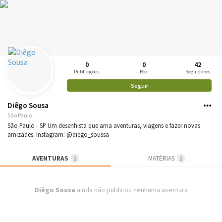
0
0
42
Publicações
Rox
Seguidores
Seguir
Diêgo Sousa
São Paulo
São Paulo - SP Um desenhista que ama aventuras, viagens e fazer novas
amizades. Instagram: @diego_soussa
AVENTURAS
MATÉRIAS
0
0
Diêgo Sousa
ainda não publicou nenhuma aventura