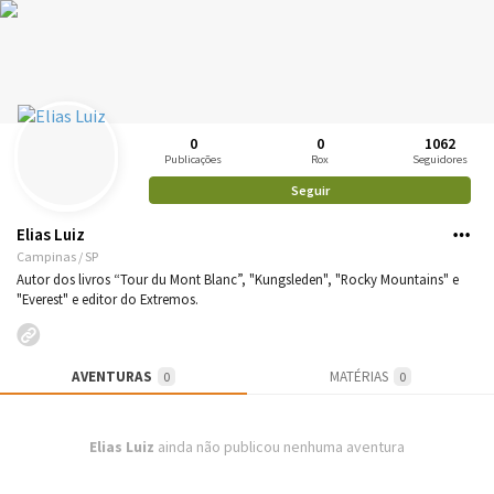
0
0
1062
Publicações
Rox
Seguidores
Seguir
Elias Luiz
Campinas / SP
Autor dos livros “Tour du Mont Blanc”, "Kungsleden", "Rocky Mountains" e
"Everest" e editor do Extremos.
AVENTURAS
MATÉRIAS
0
0
Elias Luiz
ainda não publicou nenhuma aventura