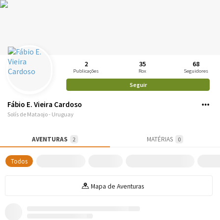
2
35
68
Publicações
Rox
Seguidores
Seguir
Fábio E. Vieira Cardoso
Solís de Mataojo - Uruguay
AVENTURAS
MATÉRIAS
2
0
Todos
Mapa de Aventuras