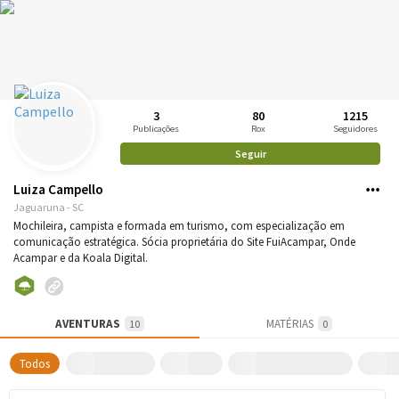
3
80
1215
Publicações
Rox
Seguidores
Seguir
Luiza Campello
Jaguaruna - SC
Mochileira, campista e formada em turismo, com especialização em
comunicação estratégica. Sócia proprietária do Site FuiAcampar, Onde
Acampar e da Koala Digital.
AVENTURAS
MATÉRIAS
10
0
Todos