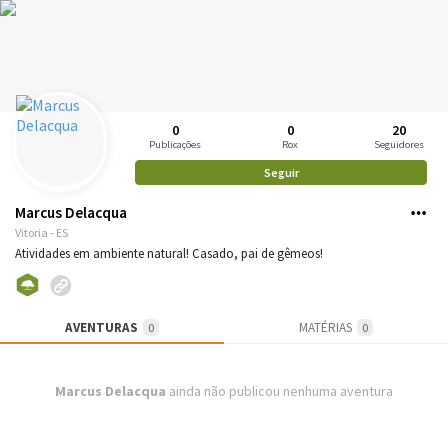
0
0
20
Publicações
Rox
Seguidores
Seguir
Marcus Delacqua
Vitoria - ES
Atividades em ambiente natural! Casado, pai de gêmeos!
AVENTURAS
MATÉRIAS
0
0
Marcus Delacqua
ainda não publicou nenhuma aventura