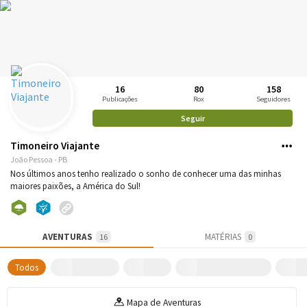
16
80
158
Publicações
Rox
Seguidores
Seguir
Timoneiro Viajante
João Pessoa - PB
Nos últimos anos tenho realizado o sonho de conhecer uma das minhas
maiores paixões, a América do Sul!
AVENTURAS
MATÉRIAS
16
0
Todos
Mapa de Aventuras