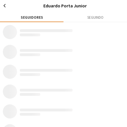
Eduardo Porta Junior
SEGUIDORES
SEGUINDO
0
0
14
Publicações
Rox
Seguidores
Seguir
Eduardo Porta Junior
São Paulo
AVENTURAS
MATÉRIAS
0
0
Todos