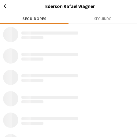
Ederson Rafael Wagner
SEGUIDORES
SEGUINDO
3
72
1101
Publicações
Rox
Seguidores
Seguir
Ederson Rafael Wagner
Caraguatatuba - SP
AVENTURAS
MATÉRIAS
12
0
Todos
Mapa de Aventuras