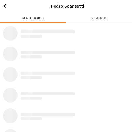
Pedro Scansetti
SEGUIDORES
SEGUINDO
2
26
110
Publicações
Rox
Seguidores
Seguir
Pedro Scansetti
Rio de Janeiro - RJ
Novidades sempre é bom.
AVENTURAS
MATÉRIAS
5
0
Todos
Mapa de Aventuras