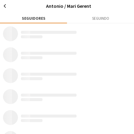
Antonio / Mari Gerent
SEGUIDORES
SEGUINDO
0
0
24
Publicações
Rox
Seguidores
Seguir
Antonio / Mari Gerent
Gaspar - SC
Ele: engenheiro e judoca. Ela: publicitária e serelepe. Os dois: escotistas,
ciclistas iniciantes, amantes da natureza e da vida.
AVENTURAS
MATÉRIAS
0
0
Todos