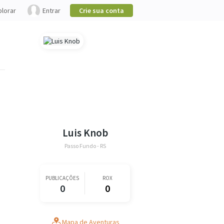
plorar
Entrar
Crie sua conta
Luis Knob
Passo Fundo - RS
PUBLICAÇÕES
ROX
0
0
Mapa de Aventuras