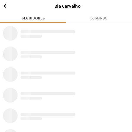
Bia Carvalho
SEGUIDORES
SEGUINDO
0
0
35
Publicações
Rox
Seguidores
Seguir
Bia Carvalho
Niterói - RJ
Triatleta, paraquedista, montanhista e apaixonada pela natureza.
AVENTURAS
MATÉRIAS
11
0
Todos
Mapa de Aventuras